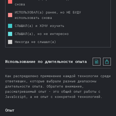
Feathers
снова
Nuxt
ИСПОЛЬЗОВАЛ(а) ранее, но НЕ БУДУ
использовать снова
Gatsby
СЛЫШАЛ(а) и ХОЧУ изучить
Другие фреймворки
СЛЫШАЛ(а), но не интересно
Тестирование
Никогда не слышал(а)
Jest
Mocha
Storybook
Использование по длительности опыта
Cypress
Enzyme
Как распределено применение каждой технологии среди
ответивших, которые выбрали разные диапазоны
AVA
длительности опыта. Обратите внимание,
рассматриваемый опыт - это общий опыт работы с
Jasmine
JavaScript, а не опыт с конкретной технологией.
Puppeteer
Другие инструменты
Опыт
<1