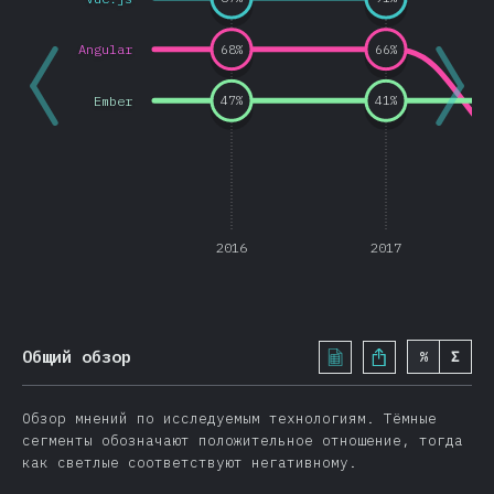
Другие возможности
Разновидности JavaScript
Angular
68
%
66
%
TypeScript
Ember
47
%
41
%
Reason
Elm
ClojureScript
PureScript
2016
2017
Другие разновидности
Front-end фреймворки
React
Общий обзор
Vue.js
%
Σ
Angular
Обзор мнений по исследуемым технологиям. Тёмные
Preact
сегменты обозначают положительное отношение, тогда
Ember
как светлые соответствуют негативному.
Svelte