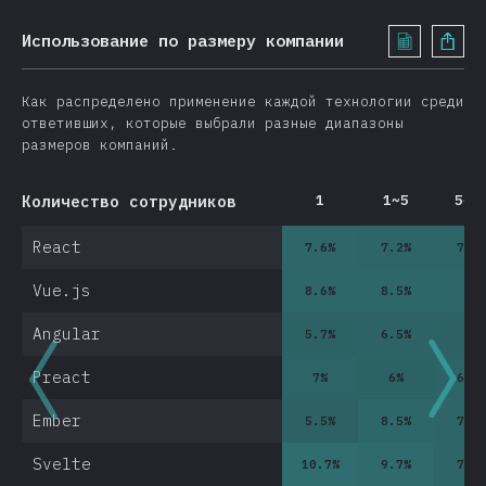
Использование по размеру компании
Как распределено применение каждой технологии среди
ответивших, которые выбрали разные диапазоны
размеров компаний.
Количество сотрудников
1
1~5
5~1
React
7.6
%
7.2
%
7.1
Vue.js
8.6
%
8.5
%
8
%
Angular
5.7
%
6.5
%
6
%
Preact
7
%
6
%
6.9
Ember
5.5
%
8.5
%
7.3
Svelte
10.7
%
9.7
%
7.4