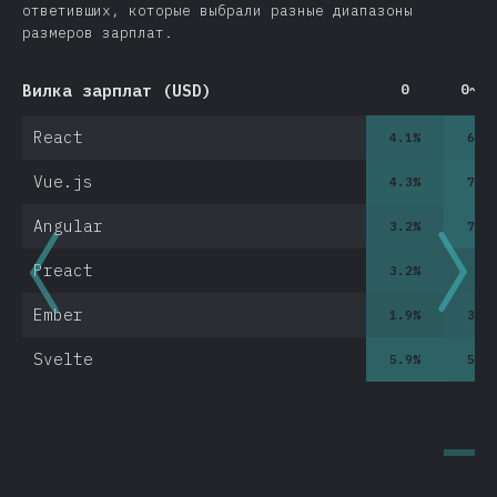
ответивших, которые выбрали разные диапазоны
размеров зарплат.
Вилка зарплат (USD)
0
0~10
React
4.1
%
6.6
Vue.js
4.3
%
7.3
Angular
3.2
%
7.4
Preact
3.2
%
3
%
Ember
1.9
%
3.3
Svelte
5.9
%
5.6
0