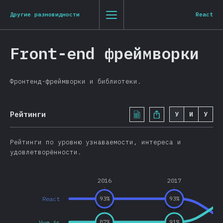
State of JavaScript 2019
0
1
2
3
St
Js
20
19
Другие разновидности
React
Зак
Вернуться к Введению
Front-end фреймворки
Русский
Фронтенд-фреймворки и библиотеки.
Введение
Футболка
Рейтинги
У
И
У
Демография
Обзор
Рейтинги по уровню узнаваемости, интереса и
Возможности
удовлетворённости.
Синтаксис
2016
2017
Язык
Структуры данных
React
93
%
93
%
API браузера
Vue.js
87
%
91
%