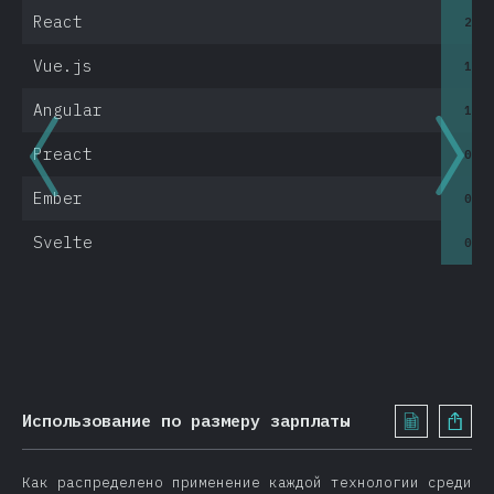
Mobile & Desktop
React
2.3
Electron
Vue.js
1.4
React Native
Native Apps
Angular
1.6
Cordova
Preact
0.3
Ionic
Ember
0.8
NW.js
Expo
Svelte
0.7
Другие инструменты
Другие инструменты
Ресурсы
Мнения
Использование по размеру зарплаты
Награды
Заключение
Как распределено применение каждой технологии среди