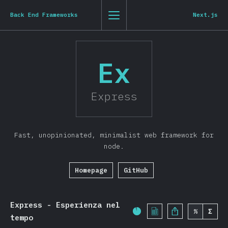
State of JavaScript 2019
0
1
2
3
St
Js
20
19
Back End Frameworks
Next.js
Chi
torna all'introduzione
Ex
Italiano
Introduzione
Express
T-shirt
Demografica
Fast, unopinionated, minimalist web framework for
Panoramica
node.
Caratteristiche
Homepage
GitHub
Sintassi
Linguaggio
Strutture di dati
Express - Esperienza nel
%
Σ
Percentuale di completa
tempo
Browser APIs