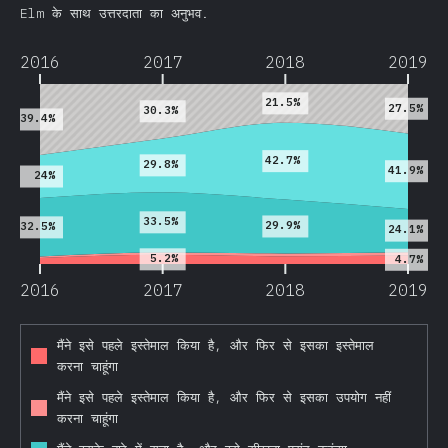
अन्य विशेषताएं
Elm के साथ उत्तरदाता का अनुभव.
JavaScript के जायके
2016
2017
2018
2019
TypeScript
21.5%
Reason
27.5%
30.3%
39.4%
Elm
42.7%
ClojureScript
29.8%
41.9%
24%
PureScript
33.5%
29.9%
अन्य जायके
32.5%
24.1%
फ़्रंट एंड फ़्रेमवर्क
5.2%
4.7%
2016
2017
2018
2019
React
Vue.js
मैंने इसे पहले इस्तेमाल किया है, और फिर से इसका इस्तेमाल
Angular
करना चाहूंगा
Preact
मैंने इसे पहले इस्तेमाल किया है, और फिर से इसका उपयोग नहीं
Ember
करना चाहूंगा
Svelte