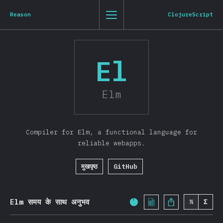
State of JavaScript 2019
0
1
2
3
St
Js
20
19
Reason
ClojureScript
नेविग
वापस परिचय पर जाएँ
El
हिंदी
परिचय
Elm
टीशर्ट
जनसांख्यिकी
Compiler for Elm, a functional language for
अवलोकन
reliable webapps.
विशेषताएं
मुखपृष्ठ
GitHub
वाक्य
भाषा
Data Structures
Elm समय के साथ अनुभव
%
Σ
पूर्णता का प्रतिशत:
92.7
%
(
200
ब्राउज़र एपीआई (Browser APIs)